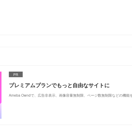
PR
プレミアムプランでもっと自由なサイトに
Ameba Owndで、広告非表示、画像容量無制限、ページ数無制限などの機能