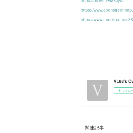
https://bit.ly/m/vl88cyou
https://www.openstreetmap.
https://www.tumblr.com/vl8
VL88's O
フォロ
関連記事